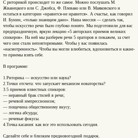
С риторикой происходит то же самое. Можно послушать М.
Жванецкого или С. Джобса, Ф. Плевако или В. Маяковского и
остаться в категории «нравится-не нравится». А счастье, как говорил
И. Бунин, «только знающим дано». Наша миссия — сделать так,
чтобы искусство речи было глубоко понято. Мы подготовили для вас
предпраздничную, яркую лекцию «5 авторских приемов великих
спикеров». На ней мы разберем речи 5 ораторов и покажем, за счет
чего они стали неповторимыми. Чтобы у вас появилась
«насмотренность». Чтобы вы могли влюбиться, вдохновиться и какие-
то приемы взять себе.
В программе:
1.Риторика — искусство или наука?
2.Точки отсчета: что запускает механизм новаторства?
3.5 приемов известных спикеров:
— неравный брак стилей в речи;
— речевой импрессионизм;
— пощечина общественному вкусу;
— логика абсурда;
— речевые фокусы.
4.Точка касания: как все это использовать сегодня.
Сделайте себе и близким предновогодний подарок.