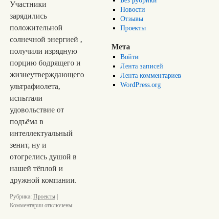
Без рубрики
Участники
Новости
зарядились
Отзывы
положительной
Проекты
солнечной энергией ,
Мета
получили изрядную
Войти
порцию бодрящего и
Лента записей
жизнеутверждающего
Лента комментариев
WordPress.org
ультрафиолета,
испытали
удовольствие от
подъёма в
интеллектуальный
зенит, ну и
отогрелись душой в
нашей тёплой и
дружной компании.
Рубрика:
Проекты
|
Комментарии
отключены