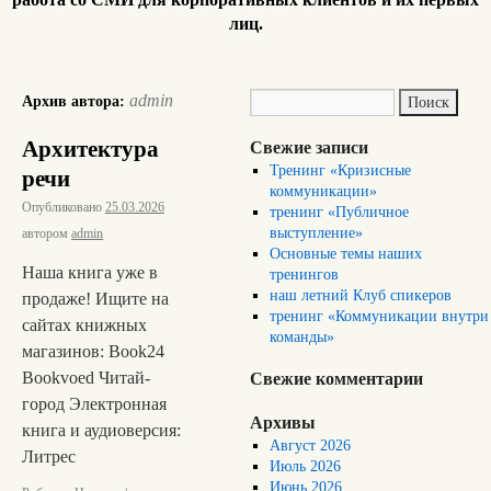
лиц.
admin
Архив автора:
Архитектура
Свежие записи
Тренинг «Кризисные
речи
коммуникации»
Опубликовано
25.03.2026
тренинг «Публичное
выступление»
автором
admin
Основные темы наших
Наша книга уже в
тренингов
наш летний Клуб спикеров
продаже! Ищите на
тренинг «Коммуникации внутри
сайтах книжных
команды»
магазинов: Book24
Bookvoed Читай-
Свежие комментарии
город Электронная
Архивы
книга и аудиоверсия:
Август 2026
Литрес
Июль 2026
Июнь 2026