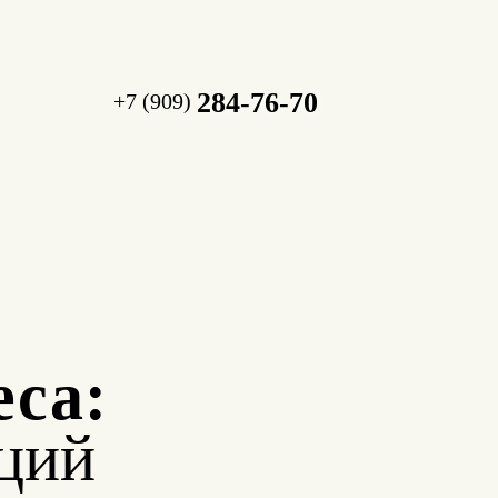
284-76-70
+7 (909)
еса:
ций