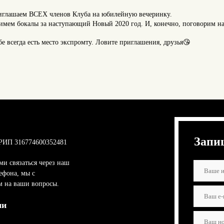
лашаем ВСЕХ членов Клуба на юбилейную вечеринку.
нимем бокалы за наступающий Новый 2020 год. И, конечно, поговорим н
бе всегда есть место экспромту. Ловите приглашения, друзья😘
Запи
РИП 316774600352481
ми связаться через наш
ефона, мы с
м на ваши вопросы.
ми