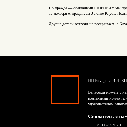
Но прежде — обещанный СЮРПРИЗ: мы приг
17 декабря отпразднуем 3-летие Клуба. Под
Другие детали встречи не раскрываем: в Клу
ИП Комарова И.И. ЕГ
Вы всегда можете с на
контактный номер тел
удовольствием ответи
Свяжитесь с на
+79092847670