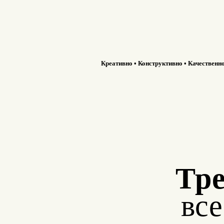
Креативно • Конструктивно • Качественн
Тре
вс