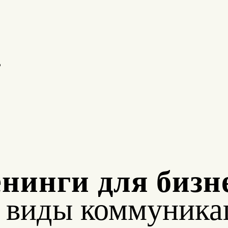
о
нинги для бизн
е виды коммуника