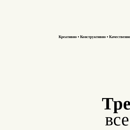
Креативно • Конструктивно • Качественн
Тре
вс