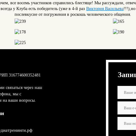
чем, все восемь участников справились блестяще! Мы рассуждали, отвеч
сегда у Клуба есть победитель (уже в 4-й раз
Виктория Васильева
!!!),н
послевкусие от погружения в роскошь человеческого общения.
Запи
РИП 316774600352481
ми связаться через наш
ефона, мы с
м на ваши вопросы.
ми
диатренинги.рф