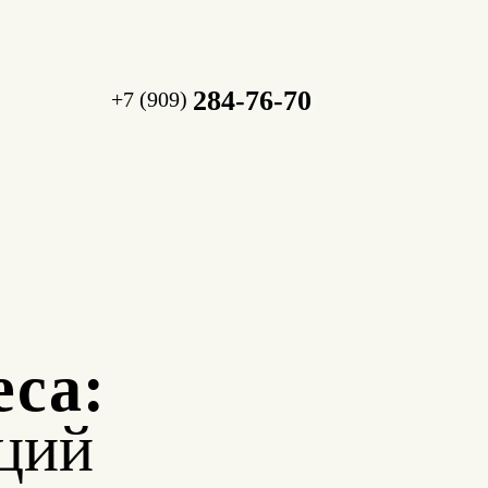
284-76-70
+7 (909)
еса:
ций