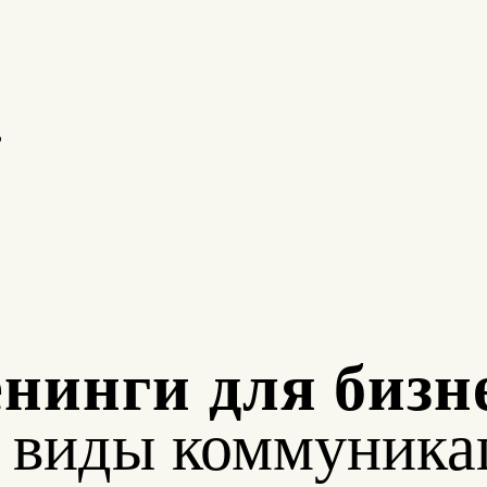
о
нинги для бизн
е виды коммуника