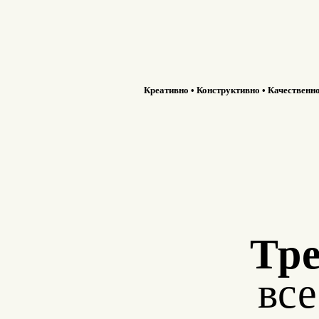
Креативно • Конструктивно • Качественн
Тре
вс