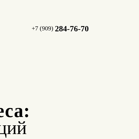
284-76-70
+7 (909)
еса:
ций