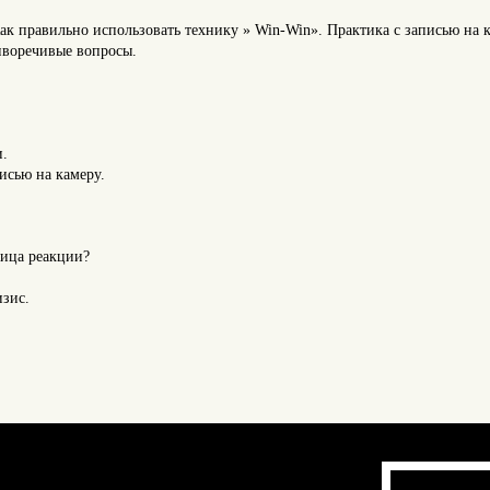
Как правильно использовать технику » Win-Win». Практика с записью на 
иворечивые вопросы.
и.
исью на камеру.
ница реакции?
изис.