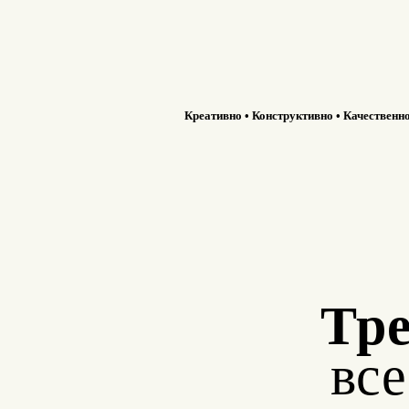
Креативно • Конструктивно • Качественн
Тре
вс