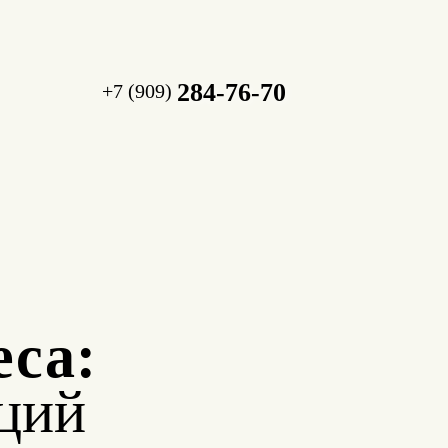
284-76-70
+7 (909)
еса:
ций