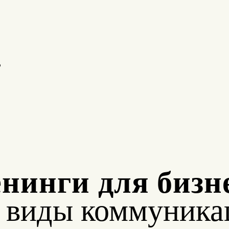
о
нинги для бизн
е виды коммуника