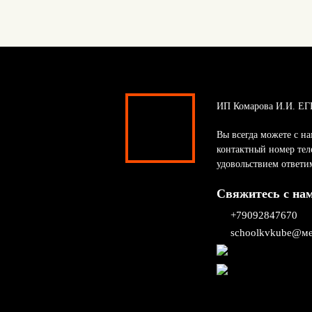
ИП Комарова И.И. ЕГ
Вы всегда можете с на
контактный номер тел
удовольствием ответи
Свяжитесь с на
+79092847670
schoolkvkube@ме