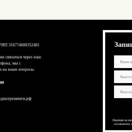
Запи
РИП 316774600352481
ми связаться через наш
ефона, мы с
м на ваши вопросы.
ми
диатренинги.рф
Нажимая на кно
соглашаетесь 