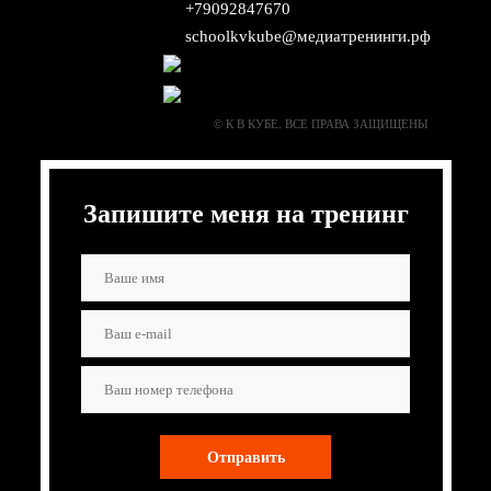
+79092847670
schoolkvkube@медиатренинги.рф
© К В КУБЕ. ВСЕ ПРАВА ЗАЩИЩЕНЫ
Запишите меня на тренинг