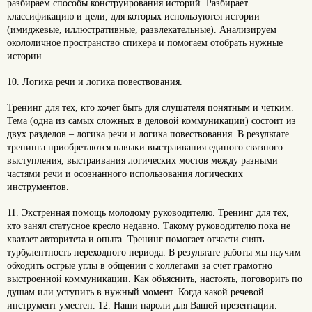
разбираем способы конструирования историй. Разбирает
классификацию и цели, для которых используются истории
(имиджевые, иллюстративные, развлекательные). Анализируем
окололичное пространство спикера и помогаем отобрать нужные
истории.
10. Логика речи и логика повествования.
Тренинг для тех, кто хочет быть для слушателя понятным и четким.
Тема (одна из самых сложных в деловой коммуникации) состоит из
двух разделов – логика речи и логика повествования. В результате
тренинга приобретаются навыки выстраивания единого связного
выступления, выстраивания логических мостов между разными
частями речи и осознанного использования логических
инструментов.
11. Экстренная помощь молодому руководителю. Тренинг для тех,
кто занял статусное кресло недавно. Такому руководителю пока не
хватает авторитета и опыта. Тренинг помогает отчасти снять
турбулентность переходного периода. В результате работы мы научим
обходить острые углы в общении с коллегами за счет грамотно
выстроенной коммуникации. Как объяснить, настоять, поговорить по
душам или уступить в нужный момент. Когда какой речевой
инструмент уместен. 12. Наши пароли для Вашей презентации.