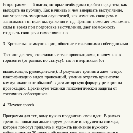
В программе — 6 шагов, которые необходимо пройти перед тем, как
выходить на публику. Как начинать и чем завершать выступление,
как управлять эмоциями слушателей, как изменять свою речь в
зависимости от цели выступления и т.д. Тренинг помогает экономить
силы и время при подготовке выступления, дает возможность
создавать свои речи самостоятельно.
3. Кризисные коммуникации, общение с токсичными собеседниками.
Тренинг для тех, кто сталкивается с провокациями, причем как в
горизонте (от равных по статусу), так и в вертикали (от
вышестоящих руководителей). В результате тренинга даем четкую
классификацию видов провокаций, умение отделять кризисную
коммуникацию от обычной. Даем авторскую формулу реакции на
провокацию. Практикуем техники психологической защиты от
токсичных собеседников.
4. Elevetor speech.
Программа для тех, кому нужно продвигать свои идеи. В рамках
тренинга пошагово анализируем речевые инструменты спикера,
которые помогут привлечь и удержать внимание нужного
собеседника; за 30 секунд объяснить суть дела и договориться о