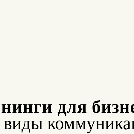
о
нинги для бизн
е виды коммуника