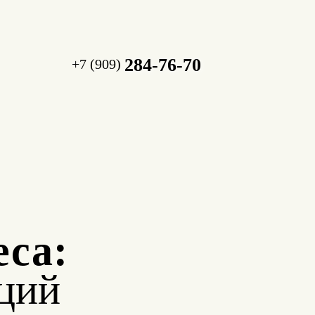
284-76-70
+7 (909)
еса:
ций