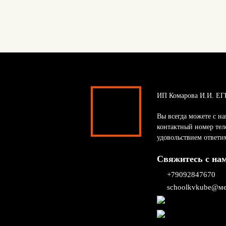
ИП Комарова И.И. ЕГ
Вы всегда можете с на
контактный номер тел
удовольствием ответи
Свяжитесь с на
+79092847670
schoolkvkube@ме