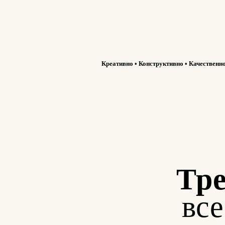
Креативно • Конструктивно • Качественн
Тре
вс