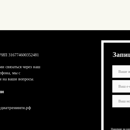
Запи
РИП 316774600352481
ми связаться через наш
ефона, мы с
м на ваши вопросы.
ми
диатренинги.рф
Нажимая на кно