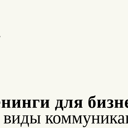
о
нинги для бизн
е виды коммуника