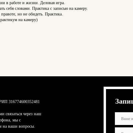
и в работе и жизни. Деловая игра.
ать себя словами. Практика с записью на камеру.
правоте, но не обидеть. Практика.
практикум на камеру)
Запи
РИП 316774600352481
ми связаться через наш
ефона, мы с
м на ваши вопросы.