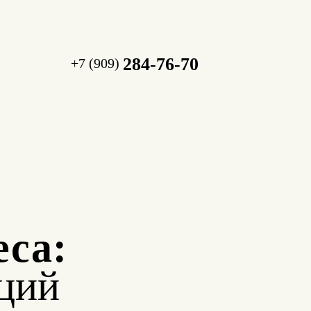
284-76-70
+7 (909)
еса:
ций