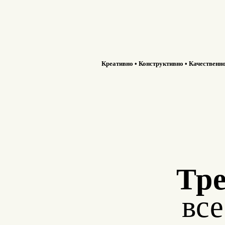
Креативно • Конструктивно • Качественн
Тре
вс