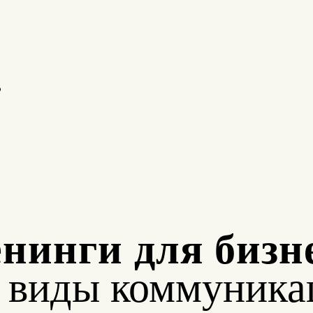
о
нинги для бизн
е виды коммуника