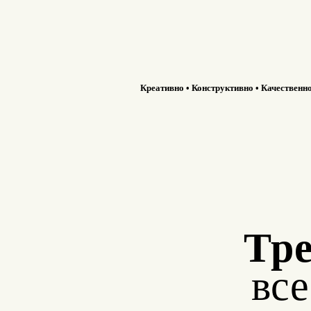
Креативно • Конструктивно • Качественн
Тре
вс