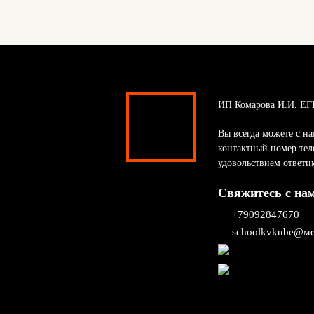
ИП Комарова И.И. ЕГ
Вы всегда можете с на
контактный номер тел
удовольствием ответи
Свяжитесь с на
+79092847670
schoolkvkube@ме