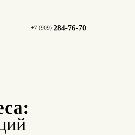
284-76-70
+7 (909)
еса:
ций