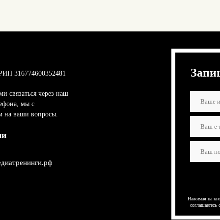
Запи
РИП 316774600352481
ми связаться через наш
ефона, мы с
м на ваши вопросы.
ми
диатренинги.рф
Нажимая на кно
соглашаетесь 