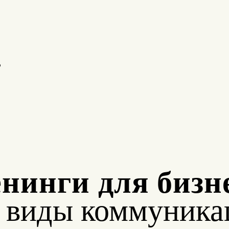
о
нинги для бизн
е виды коммуника