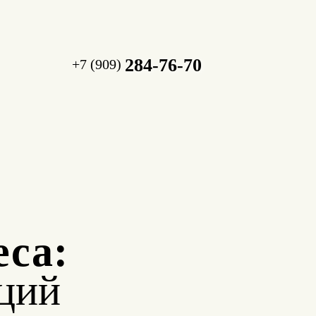
284-76-70
+7 (909)
еса:
ций