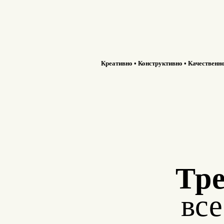
Креативно • Конструктивно • Качественн
Тре
вс