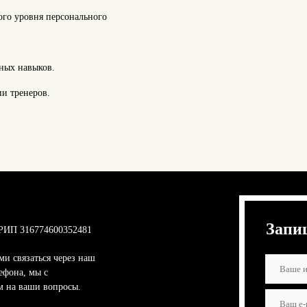
ого уровня персонального
нных навыков.
ии тренеров.
Запи
РИП 316774600352481
ми связаться через наш
ефона, мы с
м на ваши вопросы.