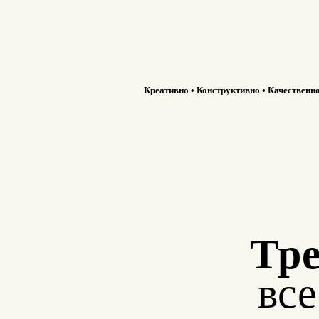
Креативно • Конструктивно • Качественн
Тре
вс