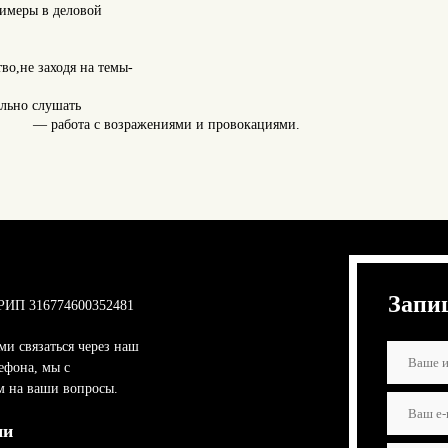
римеры в деловой
во,не заходя на темы-
льно слушать
— работа с возражениями и провокациями.
Запи
РИП 316774600352481
ми связаться через наш
ефона, мы с
м на ваши вопросы.
ми