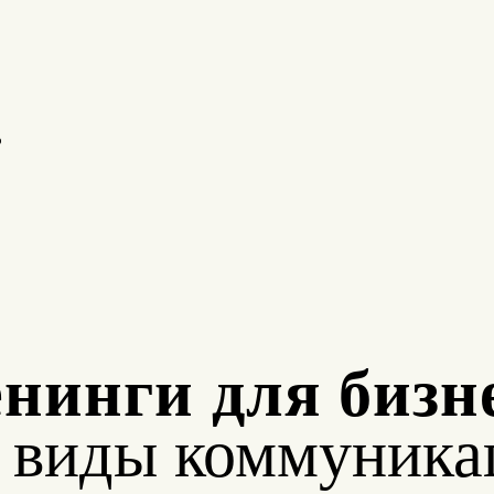
о
нинги для бизн
е виды коммуника