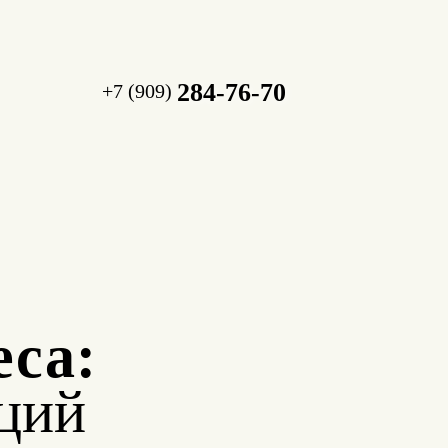
284-76-70
+7 (909)
еса:
ций