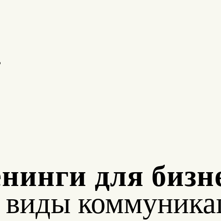
о
нинги для бизн
е виды коммуника