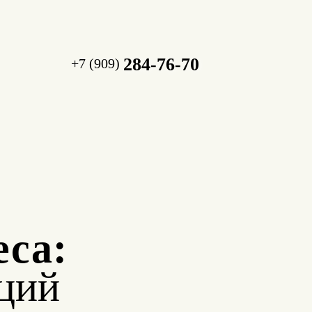
284-76-70
+7 (909)
еса:
ций