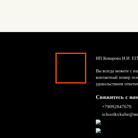
ИП Комарова И.И. ЕГ
Вы всегда можете с на
контактный номер тел
удовольствием ответи
Свяжитесь с на
+79092847670
schoolkvkube@ме