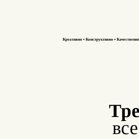
Креативно • Конструктивно • Качественн
Тре
вс