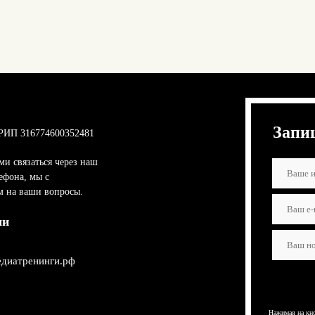
Запи
РИП 316774600352481
ми связаться через наш
ефона, мы с
м на ваши вопросы.
ми
диатренинги.рф
Нажимая на кно