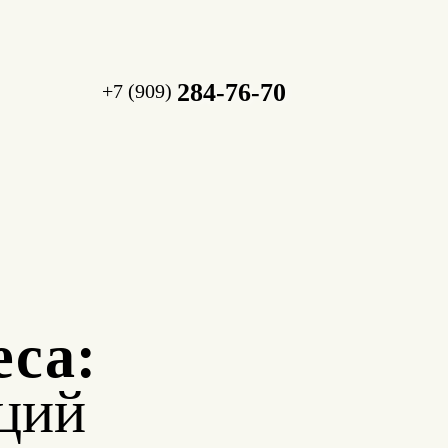
284-76-70
+7 (909)
еса:
ций