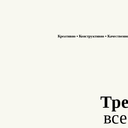
Креативно • Конструктивно • Качественн
Тре
вс