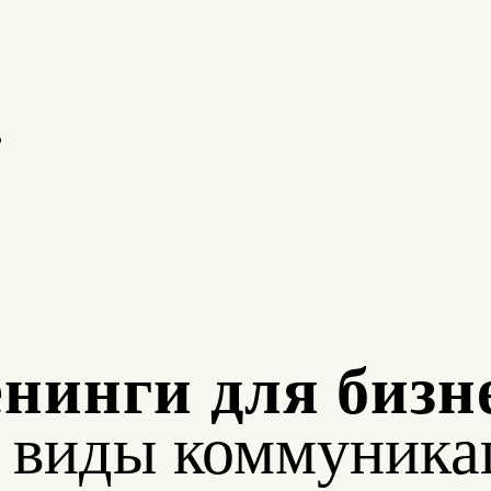
о
нинги для бизн
е виды коммуника