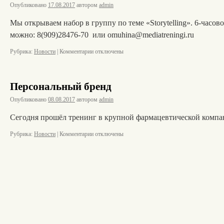
Опубликовано
17.08.2017
автором
admin
Мы открываем набор в группу по теме «Storytelling». 6-часов
можно: 8(909)28476-70 или omuhina@mediatreningi.ru
Рубрика:
Новости
|
Комментарии
отключены
Персональный бренд
Опубликовано
08.08.2017
автором
admin
Сегодня прошёл тренинг в крупной фармацевтической компан
Рубрика:
Новости
|
Комментарии
отключены