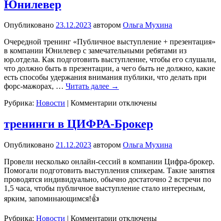
Юнилевер
годом!
Опубликовано
23.12.2023
автором
Ольга Мухина
Очередной тренинг «Публичное выступление + презентация»
в компании Юнилевер с замечательными ребятами из
юр.отдела. Как подготовить выступление, чтобы его слушали,
что должно быть в презентации, а чего быть не должно, какие
есть способы удержания внимания публики, что делать при
форс-мажорах, …
Читать далее
→
к
Рубрика:
Новости
|
Комментарии
отключены
записи
выступление
тренинги в ЦИФРА-Брокер
с
презентацией
Опубликовано
21.12.2023
автором
Ольга Мухина
в
Юнилевер
Провели несколько онлайн-сессий в компании Цифра-брокер.
Помогали подготовить выступления спикерам. Такие занятия
проводятся индивидуально, обычно достаточно 2 встречи по
1,5 часа, чтобы публичное выступление стало интересным,
ярким, запоминающимся!👍
к
Рубрика:
Новости
|
Комментарии
отключены