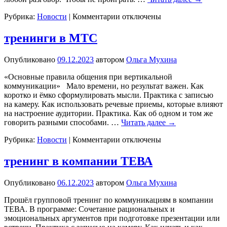
к
Рубрика:
Новости
|
Комментарии
отключены
записи
тренинг
тренинги в МТС
в
Юнилевер
Опубликовано
09.12.2023
автором
Ольга Мухина
«Основные правила общения при вертикальной
коммуникации» Мало времени, но результат важен. Как
коротко и ёмко сформулировать мысли. Практика с записью
на камеру. Как использовать речевые приемы, которые влияют
на настроение аудитории. Практика. Как об одном и том же
говорить разными способами. …
Читать далее
→
к
Рубрика:
Новости
|
Комментарии
отключены
записи
тренинги
тренинг в компании ТЕВА
в
МТС
Опубликовано
06.12.2023
автором
Ольга Мухина
Прошёл групповой тренинг по коммуникациям в компании
ТЕВА. В программе: Сочетание рациональных и
эмоциональных аргументов при подготовке презентации или