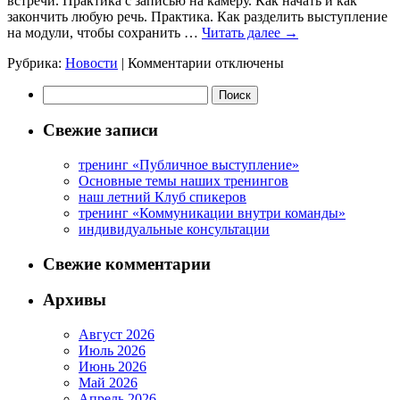
встречи. Практика с записью на камеру. Как начать и как
закончить любую речь. Практика. Как разделить выступление
на модули, чтобы сохранить …
Читать далее
→
к
Рубрика:
Новости
|
Комментарии
отключены
записи
Найти:
тренинг
в
компании
Свежие записи
ТЕВА
тренинг «Публичное выступление»
Основные темы наших тренингов
наш летний Клуб спикеров
тренинг «Коммуникации внутри команды»
индивидуальные консультации
Свежие комментарии
Архивы
Август 2026
Июль 2026
Июнь 2026
Май 2026
Апрель 2026