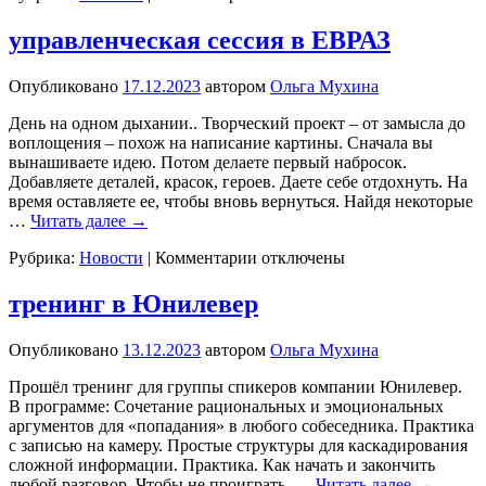
записи
тренинги
управленческая сессия в ЕВРАЗ
в
ЦИФРА-
Опубликовано
17.12.2023
автором
Ольга Мухина
Брокер
День на одном дыхании.. Творческий проект – от замысла до
воплощения – похож на написание картины. Сначала вы
вынашиваете идею. Потом делаете первый набросок.
Добавляете деталей, красок, героев. Даете себе отдохнуть. На
время оставляете ее, чтобы вновь вернуться. Найдя некоторые
…
Читать далее
→
к
Рубрика:
Новости
|
Комментарии
отключены
записи
управленческая
тренинг в Юнилевер
сессия
в
Опубликовано
13.12.2023
автором
Ольга Мухина
ЕВРАЗ
Прошёл тренинг для группы спикеров компании Юнилевер.
В программе: Сочетание рациональных и эмоциональных
аргументов для «попадания» в любого собеседника. Практика
с записью на камеру. Простые структуры для каскадирования
сложной информации. Практика. Как начать и закончить
любой разговор. Чтобы не проиграть. …
Читать далее
→