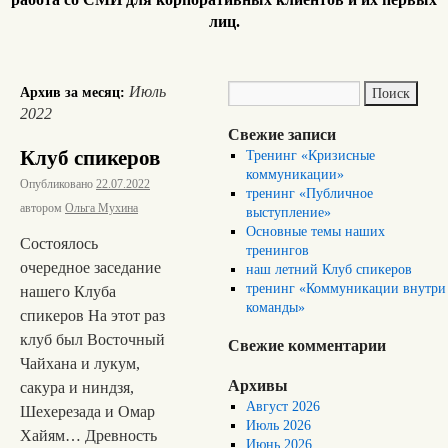
лиц.
Июль
Архив за месяц:
2022
Свежие записи
Клуб спикеров
Тренинг «Кризисные
коммуникации»
Опубликовано
22.07.2022
тренинг «Публичное
автором
Ольга Мухина
выступление»
Основные темы наших
Состоялось
тренингов
очередное заседание
наш летний Клуб спикеров
тренинг «Коммуникации внутри
нашего Клуба
команды»
спикеров На этот раз
клуб был Восточный
Свежие комментарии
Чайхана и лукум,
Архивы
сакура и ниндзя,
Август 2026
Шехерезада и Омар
Июль 2026
Хайям… Древность
Июнь 2026