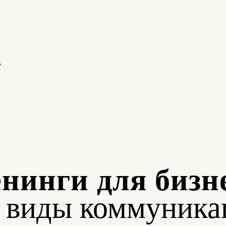
о
нинги для бизн
е виды коммуника