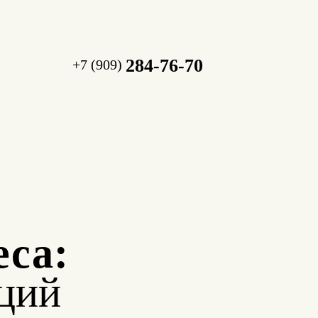
284-76-70
+7 (909)
еса:
ций