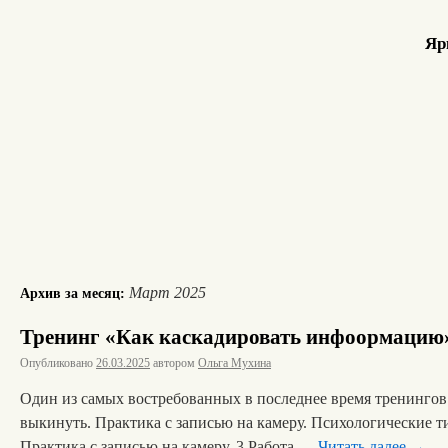
Яр
Март 2025
Архив за месяц:
Тренинг «Как каскадировать инфоормацию
Опубликовано
26.03.2025
автором
Ольга Мухина
Один из самых востребованных в последнее время тренингов.
выкинуть. Практика с записью на камеру. Психологические 
Практика с записью на камеру. 3.Работа …
Читать далее
→