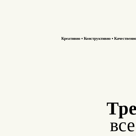
Креативно • Конструктивно • Качественн
Тре
вс