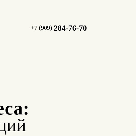
284-76-70
+7 (909)
еса:
ций