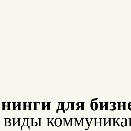
о
нинги для бизн
е виды коммуника