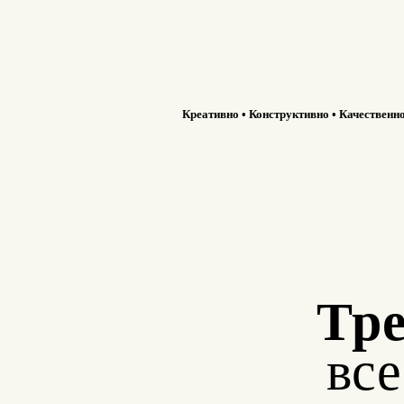
Креативно • Конструктивно • Качественн
Тре
вс