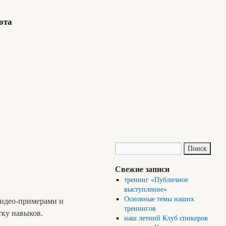
ота
Свежие записи
тренинг «Публичное
выступление»
Основные темы наших
видео-примерами и
тренингов
тку навыков.
наш летний Клуб спикеров